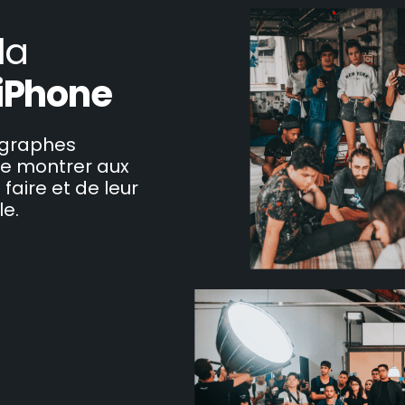
la
 iPhone
ographes
de montrer aux
faire et de leur
le.