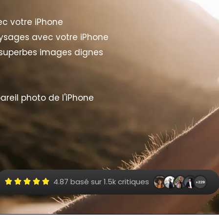
ec votre iPhone
ysages avec votre iPhone
 superbes images dignes
areil photo de l'iPhone
4.87 basé sur 1.5k critiques




