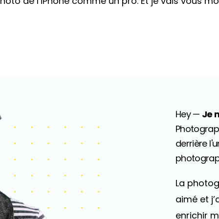
l photo de l’iPhone comme un pro. Et je vais vous 
Hey —
Je 
Photograph
derrière l
photograp
La photog
aimé et j
enrichir m